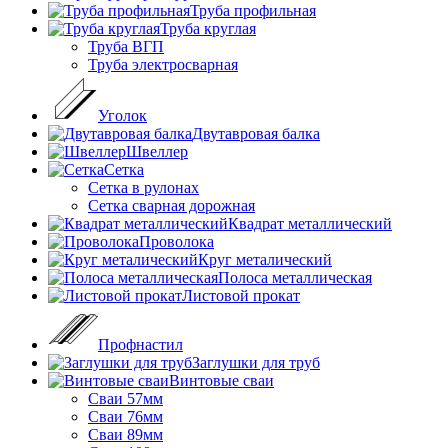
Труба профильная
Труба круглая
Труба ВГП
Труба электросварная
Уголок
Двутавровая балка
Швеллер
Cетка
Сетка в рулонах
Сетка сварная дорожная
Квадрат металлический
Проволока
Круг металический
Полоса металлическая
Листовой прокат
Профнастил
Заглушки для труб
Винтовые сваи
Сваи 57мм
Сваи 76мм
Сваи 89мм